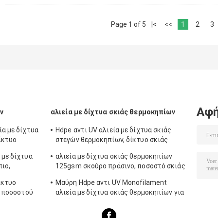
Page 1 of 5
|<
<<
1
2
3
Αφή
ν
αλιεία με δίχτυα σκιάς θερμοκηπίων
ία με δίχτυα
Hdpe αντι UV αλιεία με δίχτυα σκιάς
ίκτυο
στεγών θερμοκηπίων, δίκτυο σκιάς
πολυαιθυλενίου
 με δίχτυα
αλιεία με δίχτυα σκιάς θερμοκηπίων
πιο,
125gsm σκούρο πράσινο, ποσοστό σκιάς
80%
ίκτυο
Μαύρη Hdpe αντι UV Monofilament
α ποσοστού
αλιεία με δίχτυα σκιάς θερμοκηπίων για
υπαίθριο