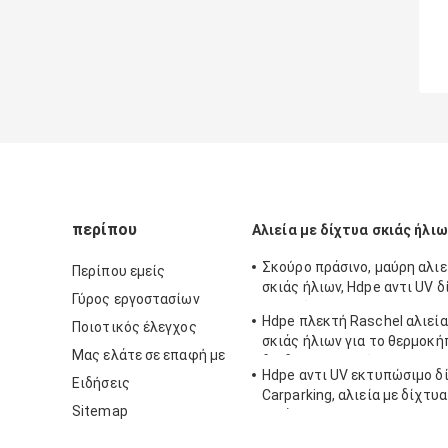
περίπου
Αλιεία με δίχτυα σκιάς ήλιω
Σκούρο πράσινο, μαύρη αλιε
Περίπου εμείς
σκιάς ήλιων, Hdpe αντι UV δ
Γύρος εργοστασίων
γεωργίας
Hdpe πλεκτή Raschel αλιεία
Ποιοτικός έλεγχος
σκιάς ήλιων για το θερμοκή
Μας ελάτε σε επαφή με
δενδροκηποκομία
Hdpe αντι UV εκτυπώσιμο δ
Ειδήσεις
Carparking, αλιεία με δίχτυ
Sitemap
σκιάς 85% - 95%