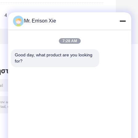
4
5
>>
>|
Mr. Errison Xie
7:28 AM
Good day, what product are you looking 
for?
στε μήνυμα