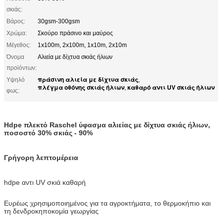
σκιάς:
Βάρος:
30gsm-300gsm
Χρώμα:
Σκούρο πράσινο και μαύρος
Μέγεθος:
1x100m, 2x100m, 1x10m, 2x10m
Όνομα
Αλιεία με δίχτυα σκιάς ήλιων
προϊόντων:
πράσινη αλιεία με δίχτυα σκιάς
Υψηλό
,
πλέγμα οθόνης σκιάς ήλιων
καθαρό αντι UV σκιάς ήλιων
,
φως:
Hdpe πλεκτό Raschel ύφασμα αλιείας με δίχτυα σκιάς ήλιων,
ποσοστό 30% σκιάς - 90%
Γρήγορη λεπτομέρεια
hdpe αντι UV σκιά καθαρή
Ευρέως χρησιμοποιημένος για τα αγροκτήματα, το θερμοκήπιο και
τη δενδροκηποκομία γεωργίας