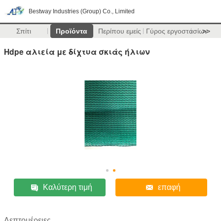
Bestway Industries (Group) Co., Limited
Σπίτι
Προϊόντα
Περίπου εμείς
Γύρος εργοστασίων
>>
Hdpe αλιεία με δίχτυα σκιάς ήλιων
Καλύτερη τιμή
επαφή
Λεπτομέρειες