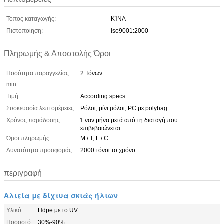
Τόπος καταγωγής:
ΚΊΝΑ
Πιστοποίηση:
Iso9001:2000
Πληρωμής & Αποστολής Όροι
Ποσότητα παραγγελίας
2 Τόνων
min:
Τιμή:
According specs
Συσκευασία λεπτομέρειες:
Ρόλοι, μίνι ρόλοι, PC με polybag
Χρόνος παράδοσης:
Έναν μήνα μετά από τη διαταγή που
επιβεβαιώνεται
Όροι πληρωμής:
Μ / Τ, L / C
Δυνατότητα προσφοράς:
2000 τόνοι το χρόνο
περιγραφή
Αλιεία με δίχτυα σκιάς ήλιων
Υλικό:
Hdpe με το UV
Ποσοστό
30%-90%