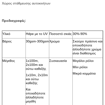
Χώρος στάθμευσης αυτοκινήτων
Προδιαγραφές:
Υλικό
Hdpe με το UV
Ποσοστό σκιάς
30%-90%
Βάρος
30gsm-300gsm
Χρώμα
Σκούρο πράσινο και
οποιοδήποτε
άλλοδήποτε χρώμα
είναι διαθέσιμος
Μέγεθος
1x100m,
Συσκευασία
Μεγάλοι ρόλοι
2x100m και
Μίνι ρόλοι
ούτω καθεξής
Μικρά κομμάτια
1x10m, 2x10m
και ούτω
καθεξής
Και
οποιαδήποτε
άλλαδήποτε
μεγέθη