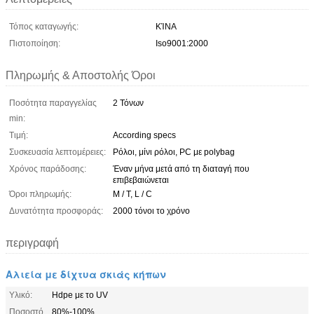
Τόπος καταγωγής:
ΚΊΝΑ
Πιστοποίηση:
Iso9001:2000
Πληρωμής & Αποστολής Όροι
Ποσότητα παραγγελίας
2 Τόνων
min:
Τιμή:
According specs
Συσκευασία λεπτομέρειες:
Ρόλοι, μίνι ρόλοι, PC με polybag
Χρόνος παράδοσης:
Έναν μήνα μετά από τη διαταγή που
επιβεβαιώνεται
Όροι πληρωμής:
Μ / Τ, L / C
Δυνατότητα προσφοράς:
2000 τόνοι το χρόνο
περιγραφή
Αλιεία με δίχτυα σκιάς κήπων
Υλικό:
Hdpe με το UV
Ποσοστό
80%-100%