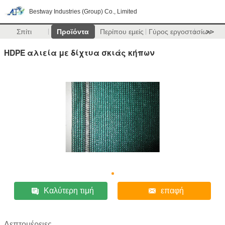
Bestway Industries (Group) Co., Limited
Σπίτι
Προϊόντα
Περίπου εμείς
Γύρος εργοστασίων
>>
HDPE αλιεία με δίχτυα σκιάς κήπων
Καλύτερη τιμή
επαφή
Λεπτομέρειες