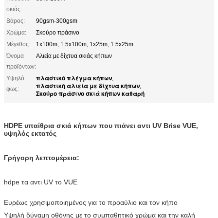
σκιάς:
Βάρος:
90gsm-300gsm
Χρώμα:
Σκούρο πράσινο
Μέγεθος:
1x100m, 1.5x100m, 1x25m, 1.5x25m
Όνομα
Αλιεία με δίχτυα σκιάς κήπων
προϊόντων:
πλαστικό πλέγμα κήπων
Υψηλό
,
πλαστική αλιεία με δίχτυα κήπων
,
φως:
Σκούρο πράσινο σκιά κήπων καθαρή
HDPE υπαίθρια σκιά κήπων που πιάνει αντι UV Brise VUE,
υψηλός εκτατός
Γρήγορη λεπτομέρεια:
hdpe τα αντι UV το VUE
Ευρέως χρησιμοποιημένος για το προαύλιο και τον κήπο
Υψηλή δύναμη οθόνης με το συμπαθητικό χρώμα και την καλή