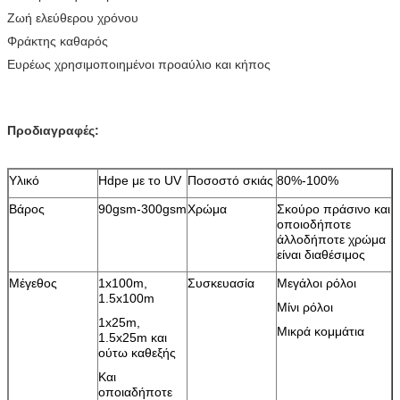
Ζωή ελεύθερου χρόνου
Φράκτης καθαρός
Ευρέως χρησιμοποιημένοι προαύλιο και κήπος
Προδιαγραφές:
Υλικό
Hdpe με το UV
Ποσοστό σκιάς
80%-100%
Βάρος
90gsm-300gsm
Χρώμα
Σκούρο πράσινο και
οποιοδήποτε
άλλοδήποτε χρώμα
είναι διαθέσιμος
Μέγεθος
1x100m,
Συσκευασία
Μεγάλοι ρόλοι
1.5x100m
Μίνι ρόλοι
1x25m,
Μικρά κομμάτια
1.5x25m και
ούτω καθεξής
Και
οποιαδήποτε