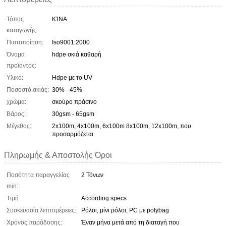
Τόπος
ΚΊΝΑ
καταγωγής:
Πιστοποίηση:
Iso9001:2000
Όνομα
hdpe σκιά καθαρή
προϊόντος:
Υλικό:
Hdpe με το UV
Ποσοστό σκιάς:
30% - 45%
χρώμα:
σκούρο πράσινο
Βάρος:
30gsm - 65gsm
Μέγεθος:
2x100m, 4x100m, 6x100m 8x100m, 12x100m, που
προσαρμόζεται
Πληρωμής & Αποστολής Όροι
Ποσότητα παραγγελίας
2 Τόνων
min:
Τιμή:
According specs
Συσκευασία λεπτομέρειες:
Ρόλοι, μίνι ρόλοι, PC με polybag
Χρόνος παράδοσης:
Έναν μήνα μετά από τη διαταγή που