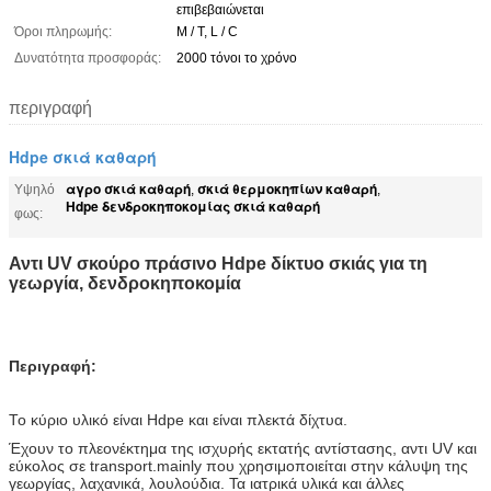
επιβεβαιώνεται
Όροι πληρωμής:
Μ / Τ, L / C
Δυνατότητα προσφοράς:
2000 τόνοι το χρόνο
περιγραφή
Hdpe σκιά καθαρή
αγρο σκιά καθαρή
σκιά θερμοκηπίων καθαρή
Υψηλό
,
,
Hdpe δενδροκηποκομίας σκιά καθαρή
φως:
Αντι UV σκούρο πράσινο Hdpe δίκτυο σκιάς για τη
γεωργία, δενδροκηποκομία
Περιγραφή:
Το κύριο υλικό είναι Hdpe και είναι πλεκτά δίχτυα.
Έχουν
το πλεονέκτημα της ισχυρής εκτατής αντίστασης, αντι UV και
εύκολος σε transport.mainly που χρησιμοποιείται στην κάλυψη της
γεωργίας, λαχανικά, λουλούδια. Τα ιατρικά
υλικά και άλλες