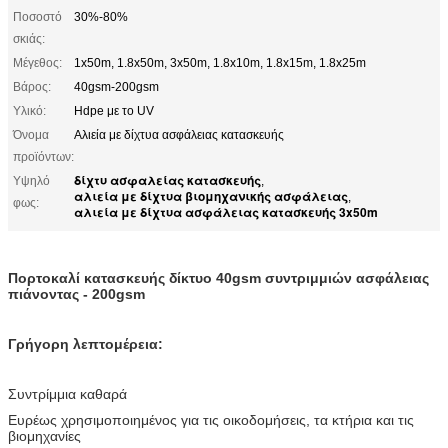
Ποσοστό
30%-80%
σκιάς:
Μέγεθος:
1x50m, 1.8x50m, 3x50m, 1.8x10m, 1.8x15m, 1.8x25m
Βάρος:
40gsm-200gsm
Υλικό:
Hdpe με το UV
Όνομα
Αλιεία με δίχτυα ασφάλειας κατασκευής
προϊόντων:
δίχτυ ασφαλείας κατασκευής
Υψηλό
,
αλιεία με δίχτυα βιομηχανικής ασφάλειας
,
φως:
αλιεία με δίχτυα ασφάλειας κατασκευής 3x50m
Πορτοκαλί κατασκευής δίκτυο 40gsm συντριμμιών ασφάλειας
πιάνοντας - 200gsm
Γρήγορη λεπτομέρεια:
Συντρίμμια καθαρά
Ευρέως χρησιμοποιημένος για τις οικοδομήσεις, τα κτήρια και τις
βιομηχανίες