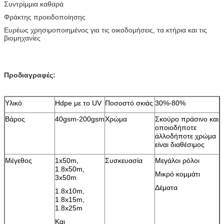
Συντρίμμια καθαρά
Φράκτης προειδοποίησης
Ευρέως χρησιμοποιημένος για τις οικοδομήσεις, τα κτήρια και τις
βιομηχανίες
Προδιαγραφές:
Υλικό
Hdpe με το UV
Ποσοστό σκιάς
30%-80%
Βάρος
40gsm-200gsm
Χρώμα
Σκούρο πράσινο και
οποιοδήποτε
άλλοδήποτε χρώμα
είναι διαθέσιμος
Μέγεθος
1x50m,
Συσκευασία
Μεγάλοι ρόλοι
1.8x50m,
Μικρό κομμάτι
3x50m
Δέματα
1.8x10m,
1.8x15m,
1.8x25m
Και