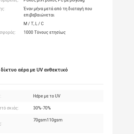
ομέρειες:
Ρόλοι, μίνι ρόλοι, PC με polybag
ης:
Έναν μήνα μετά από τη διαταγή που
επιβεβαιώνεται
Μ / Τ, L / C
σφοράς:
1000 Τόνους ετησίως
 δίκτυο αέρα με UV ανθεκτικό
:
Hdpe με το UV
τό σκιάς:
30%-70%
70gsm110gsm
: