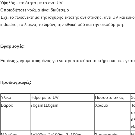
Υψηλός - ποιότητα με το αντι UV
Οποιοδήποτε χρώμα είναι διαθέσιμο
Έχει το πλεονέκτημα της ισχυρής εκτατής αντίστασης, αντι UV και εύκολ
industrie, το λιμένα, το λιμάνι, την εθνική οδό και την οικοδόμηση.
Εφαρμογές:
Ευρέως χρησιμοποιημένος για να προστατεύσει το κτήριο και τις εγκα
Προδιαγραφές:
Υλικό
Hdpe με το UV
Ποσοστό σκιάς
3
Βάρος
70gsm110gsm
Χρώμα
Τ
ο
ά
εί
Μέγεθος
1x100m, 2x100m, 3x100m
Συσκευασία
Μ