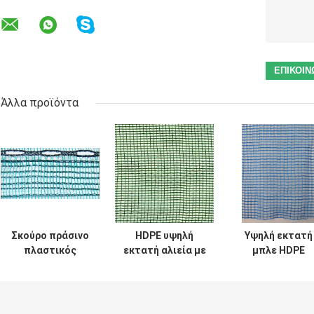
Άλλα προϊόντα
Σκούρο πράσινο
HDPE υψηλή
Υψηλή εκτατή
πλαστικός
εκτατή αλιεία με
μπλε HDPE
φράκτης
δίχτυα σκιάς
αλιεία με δίχτυ
ασφάλειας
ανεμοφραχτών
ανεμοφραχτώ
αλιείας με
για το λιμάνι και
για το λιμάνι,
δίχτυα σκιάς
οικοδόμηση
εθνική οδός