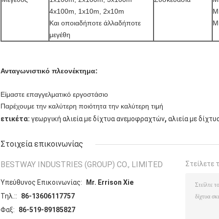
4x100m, 1x10m, 2x10m
Μί
Και οποιαδήποτε άλλαδήποτε
Μ
μεγέθη
Ανταγωνιστικό πλεονέκτημα:
Είμαστε επαγγελματικό εργοστάσιο
Παρέχουμε την καλύτερη ποιότητα την καλύτερη τιμή
,
ετικέτα:
γεωργική αλιεία με δίχτυα ανεμοφραχτών
αλιεία με δίχτ
Στοιχεία επικοινωνίας
BESTWAY INDUSTRIES (GROUP) CO., LIMITED
Στείλετε 
Υπεύθυνος Επικοινωνίας:
Mr. Errison Xie
Τηλ.::
86-13606117757
Φαξ:
86-519-89185827