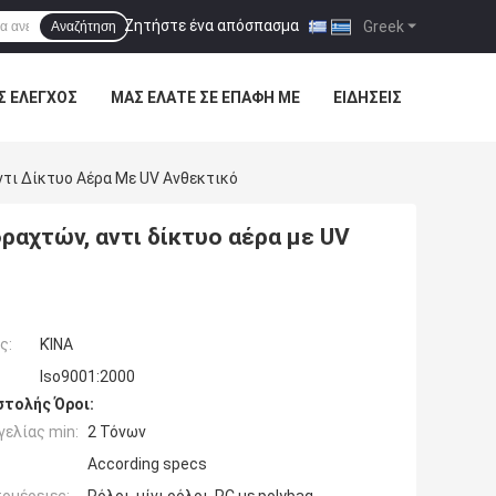
Ζητήστε ένα απόσπασμα
|
Greek
Αναζήτηση
Σ ΈΛΕΓΧΟΣ
ΜΑΣ ΕΛΆΤΕ ΣΕ ΕΠΑΦΉ ΜΕ
ΕΙΔΉΣΕΙΣ
ντι Δίκτυο Αέρα Με UV Ανθεκτικό
ραχτών, αντι δίκτυο αέρα με UV
ς:
ΚΊΝΑ
Iso9001:2000
τολής Όροι:
ελίας min:
2 Τόνων
According specs