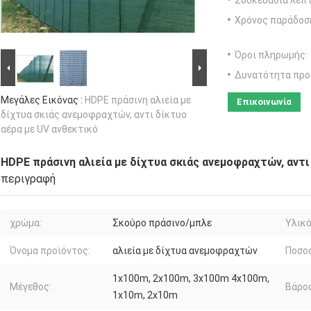
Συσκευασία λεπτ
Χρόνος παράδοσ
Όροι πληρωμής:
Δυνατότητα προ
Μεγάλες Εικόνας :
HDPE πράσινη αλιεία με
Επικοινωνία
δίχτυα σκιάς ανεμοφραχτών, αντι δίκτυο
αέρα με UV ανθεκτικό
HDPE πράσινη αλιεία με δίχτυα σκιάς ανεμοφραχτών, αντι
περιγραφή
χρώμα:
Σκούρο πράσινο/μπλε
Υλικό
Όνομα προϊόντος:
αλιεία με δίχτυα ανεμοφραχτών
Ποσοσ
1x100m, 2x100m, 3x100m 4x100m,
Μέγεθος:
Βάρος
1x10m, 2x10m