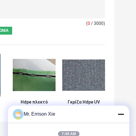
(
0
/ 3000)
Hdpe πλεκτό
Γκρίζα Hdpe UV
Raschel δίκτυο
αλιεία με δίχτυα
Mr. Errison Xie
α
ανεμοφραχτών/
σκιάς
ν
αντι δίκτυο αέρα
ανεμοφραχτών
για το λιμάνι,
για να
εθνική οδός
προστατεύσει
7:49 AM