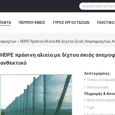
ΪΌΝΤΑ
ΠΕΡΊΠΟΥ ΕΜΕΊΣ
ΓΎΡΟΣ ΕΡΓΟΣΤΑΣΊΩΝ
ΠΟΙΟΤΙΚΌ
μοφραχτών
HDPE Πράσινη Αλιεία Με Δίχτυα Σκιάς Ανεμοφραχτών, Α
HDPE πράσινη αλιεία με δίχτυα σκιάς ανεμοφ
ανθεκτικό
Λεπτομέρειες:
Τόπος καταγωγή
Πιστοποίηση:
Πληρωμής & Αποσ
Ποσότητα παραγγ
Τιμή: