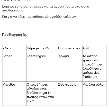
Ευρέως χρησιμοποιημένος για τα αγροκτήματα στο σανό
αποθήκευσης
Και για να κάνει τον καθορισμό αγαθών παλετών
Προδιαγραφές:
Υλικό
Hdpe με το UV
Ποσοστό σκιάς
Αριθ.
Βάρος
6gsm12gsm
Χρώμα
Το άσπρο
χρώμα και
οποιοδήποτε
άλλοδήποτε
χρώμα είναι
διαθέσιμα
Μέγεθος
Οποιοδήποτε
Συσκευασία
Μεγάλοι ρόλοι
μέγεθος είναι
διαθέσιμο για το
πλάτος κάτω από
1.7m