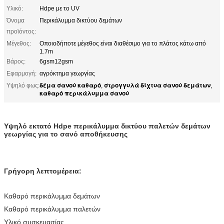
Υλικό:
Hdpe με το UV
Όνομα
Περικάλυμμα δικτύου δεμάτων
προϊόντος:
Μέγεθος:
Οποιοδήποτε μέγεθος είναι διαθέσιμο για το πλάτος κάτω από
1.7m
Βάρος:
6gsm12gsm
Εφαρμογή:
αγρόκτημα γεωργίας
δέμα σανού καθαρό
στρογγυλά δίχτυα σανού δεμάτων
Υψηλό φως:
,
,
καθαρό περικάλυμμα σανού
Υψηλό εκτατό Hdpe περικάλυμμα δικτύου παλετών δεμάτων
γεωργίας για το σανό αποθήκευσης
Γρήγορη λεπτομέρεια:
Καθαρό περικάλυμμα δεμάτων
Καθαρό περικάλυμμα παλετών
Υλικό συσκευασίας