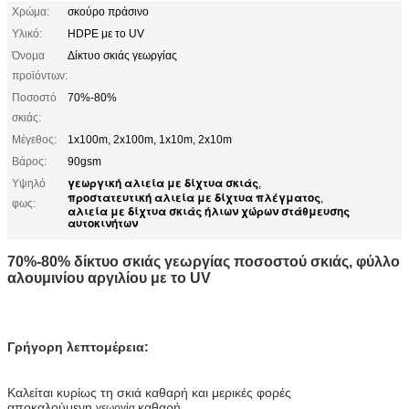
Χρώμα:
σκούρο πράσινο
Υλικό:
HDPE με το UV
Όνομα
Δίκτυο σκιάς γεωργίας
προϊόντων:
Ποσοστό
70%-80%
σκιάς:
Μέγεθος:
1x100m, 2x100m, 1x10m, 2x10m
Βάρος:
90gsm
γεωργική αλιεία με δίχτυα σκιάς
Υψηλό
,
προστατευτική αλιεία με δίχτυα πλέγματος
,
φως:
αλιεία με δίχτυα σκιάς ήλιων χώρων στάθμευσης
αυτοκινήτων
70%-80% δίκτυο σκιάς γεωργίας ποσοστού σκιάς, φύλλο
αλουμινίου αργιλίου με το UV
Γρήγορη λεπτομέρεια:
Καλείται κυρίως τη σκιά καθαρή και μερικές φορές
αποκαλούμενη
καθαρή.
γεωργία