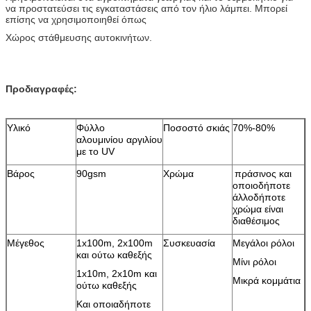
να προστατεύσει τις εγκαταστάσεις από τον ήλιο λάμπει. Μπορεί
επίσης να χρησιμοποιηθεί όπως
Χώρος στάθμευσης αυτοκινήτων.
Προδιαγραφές:
Υλικό
Φύλλο
Ποσοστό σκιάς
70%-80%
αλουμινίου αργιλίου
με το UV
Βάρος
90gsm
Χρώμα
πράσινος και
οποιοδήποτε
άλλοδήποτε
χρώμα είναι
διαθέσιμος
Μέγεθος
1x100m, 2x100m
Συσκευασία
Μεγάλοι ρόλοι
και ούτω καθεξής
Μίνι ρόλοι
1x10m, 2x10m και
Μικρά κομμάτια
ούτω καθεξής
Και οποιαδήποτε