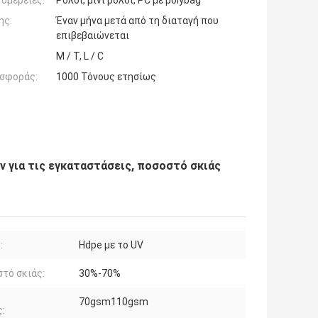
ομέρειες:
Ρόλοι, μίνι ρόλοι, PC με polybag
ης:
Έναν μήνα μετά από τη διαταγή που
επιβεβαιώνεται
Μ / Τ, L / C
σφοράς:
1000 Τόνους ετησίως
 για τις εγκαταστάσεις, ποσοστό σκιάς
:
Hdpe με το UV
τό σκιάς:
30%-70%
70gsm110gsm
: