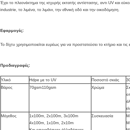
Έχει το πλεονέκτημα της ισχυρής εκτατής αντίστασης, αντι UV και εύκολ
industrie, το λιμένα, το λιμάνι, την εθνική οδό και την οικοδόμηση.
Εφαρμογές:
Το δίχτυ χρησιμοποιείται ευρέως για να προστατεύσει το κτήριο και τις
Προδιαγραφές:
Υλικό
Hdpe με το UV
Ποσοστό σκιάς
3
Βάρος
70gsm110gsm
Χρώμα
Σ
ο
ά
εί
Μέγεθος
1x100m, 2x100m, 3x100m
Συσκευασία
Μ
4x100m, 1x10m, 2x10m
Μί
Και οποιαδήποτε άλλαδήποτε
Μ