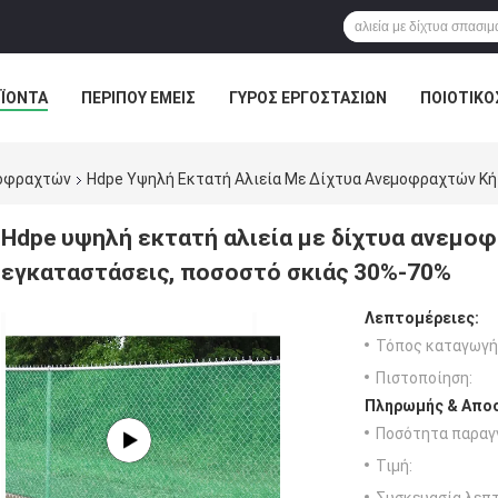
ΪΌΝΤΑ
ΠΕΡΊΠΟΥ ΕΜΕΊΣ
ΓΎΡΟΣ ΕΡΓΟΣΤΑΣΊΩΝ
ΠΟΙΟΤΙΚΌ
μοφραχτών
Hdpe Υψηλή Εκτατή Αλιεία Με Δίχτυα Ανεμοφραχτών Κήπ
Hdpe υψηλή εκτατή αλιεία με δίχτυα ανεμοφ
εγκαταστάσεις, ποσοστό σκιάς 30%-70%
Λεπτομέρειες:
Τόπος καταγωγή
Πιστοποίηση:
Πληρωμής & Αποσ
Ποσότητα παραγγ
Τιμή: