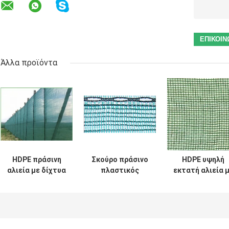
Άλλα προϊόντα
HDPE πράσινη
Σκούρο πράσινο
HDPE υψηλή
αλιεία με δίχτυα
πλαστικός
εκτατή αλιεία 
σκιάς
φράκτης
δίχτυα σκιάς
ανεμοφραχτών,
ασφάλειας
ανεμοφραχτώ
αντι δίκτυο αέρα
αλιείας με
για το λιμάνι κα
με UV ανθεκτικό
δίχτυα σκιάς
οικοδόμηση
ανεμοφραχτών