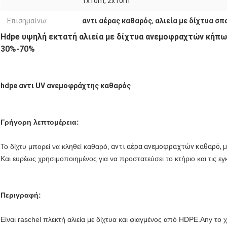
1x10m, 2x10m
Επισημαίνω:
αντι αέρας καθαρός
,
αλιεία με δίχτυα σ
Hdpe υψηλή εκτατή αλιεία με δίχτυα ανεμοφραχτών κήπων
30%-70%
hdpe αντι UV ανεμοφράχτης καθαρός
Γρήγορη λεπτομέρεια:
Το δίχτυ μπορεί να κληθεί καθαρό,
αντι αέρα ανεμοφραχτών καθαρό, 
Και ευρέως χρησιμοποιημένος για να προστατεύσει το κτήριο και τις ε
Περιγραφή:
Είναι raschel πλεκτή αλιεία με δίχτυα και φιαγμένος από HDPE.Any το χ