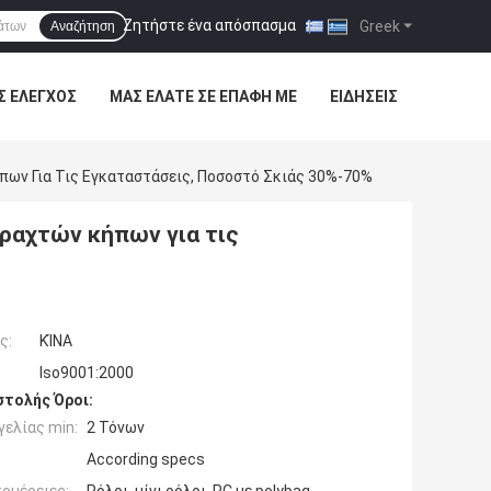
Ζητήστε ένα απόσπασμα
|
Greek
Αναζήτηση
Σ ΈΛΕΓΧΟΣ
ΜΑΣ ΕΛΆΤΕ ΣΕ ΕΠΑΦΉ ΜΕ
ΕΙΔΉΣΕΙΣ
ων Για Τις Εγκαταστάσεις, Ποσοστό Σκιάς 30%-70%
ραχτών κήπων για τις
ς:
ΚΊΝΑ
Iso9001:2000
τολής Όροι:
ελίας min:
2 Τόνων
According specs