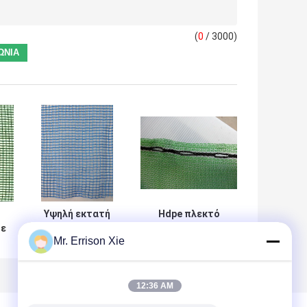
(
0
/ 3000)
Υψηλή εκτατή
Hdpe πλεκτό
με
μπλε HDPE
Raschel δίκτυο
Mr. Errison Xie
αλιεία με δίχτυα
ανεμοφραχτών/
ν
ανεμοφραχτών
αντι δίκτυο αέρα
ι
για το λιμάνι,
για το λιμάνι,
εθνική οδός
εθνική οδός
12:36 AM