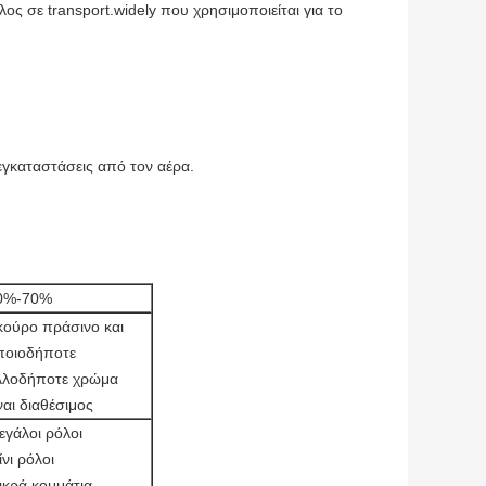
ος σε transport.widely που χρησιμοποιείται για το
 εγκαταστάσεις από τον αέρα.
0%-70%
κούρο πράσινο και
ποιοδήποτε
λλοδήποτε χρώμα
ναι διαθέσιμος
εγάλοι ρόλοι
νι ρόλοι
ικρά κομμάτια