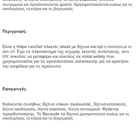
Χρησιμοποιούνται
συντριμμιών και
προειδοποιώντας φράκτη.
ευρέως για τις
οικοδομήσεις, τα κτήρια και τις βιομηχανίες.
Περιγραφή:
Είναι η Hdpe raschel πλεκτές αλιεία με δίχτυα και
hgh η ποιότητα με το
Έχει το πλεονέκτημα της ισχυρής εκτατής αντίστασης, αντι
αντι UV.
UV, εύκολος να μεταφέρει και εύκολος σε instal.widely που
χρησιμοποιείται για τις εγκαταστάσεις κατασκευής για να κρατήσει
την ασφάλεια για το πρόσωπο.
Εφαρμογές:
Καλούνται συνήθως δίχτυα υλικών σκαλωσιάς, δίχτυα
κατασκευής,
Φράκτης
δίχτυα
οικοδόμησης,
δίχτυα ασφαλείας, δίχτυα
συντριμμιών.
προειδοποίησης. Το Becaude τα δίχτυα
χρησιμοποιείται ευρέως για τις
οικοδομήσεις, τα κτήρια και τις βιομηχανίες.