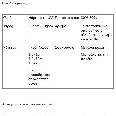
Προδιαγραφές:
Υλικό
Hdpe με το UV
Ποσοστό σκιάς
30%-80%
Βάρος
60gsm200gsm
Χρώμα
Το πορτοκάλι και
οποιοδήποτε
άλλοδήποτε χρώμα
είναι διαθέσιμα
Μέγεθος
4x50' 4x100'
Συσκευασία
Μεγάλοι ρόλοι
1.8x10m,
Μίνι ρόλοι με την
1.8x15m,
παλέτα
1.8x25m
Και
οποιαδήποτε
άλλαδήποτε
μεγέθη
Ανταγωνιστικό πλεονέκτημα: