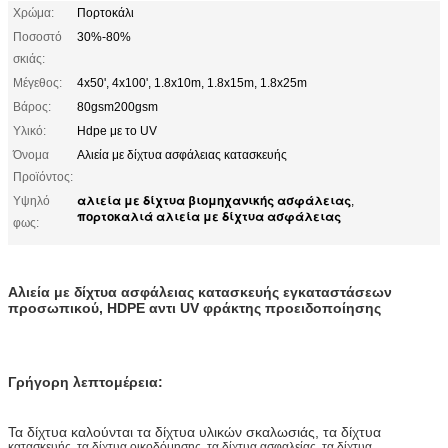
Χρώμα:
Πορτοκάλι
Ποσοστό
30%-80%
σκιάς:
Μέγεθος:
4x50', 4x100', 1.8x10m, 1.8x15m, 1.8x25m
Βάρος:
80gsm200gsm
Υλικό:
Hdpe με το UV
Όνομα
Αλιεία με δίχτυα ασφάλειας κατασκευής
Προϊόντος:
αλιεία με δίχτυα βιομηχανικής ασφάλειας
Υψηλό
,
πορτοκαλιά αλιεία με δίχτυα ασφάλειας
φως:
Αλιεία με δίχτυα ασφάλειας κατασκευής εγκαταστάσεων
προσωπικού, HDPE αντι UV φράκτης προειδοποίησης
Γρήγορη λεπτομέρεια:
Τα δίχτυα καλούνται τα δίχτυα υλικών σκαλωσιάς, τα δίχτυα
κατασκευής, τα δίχτυα
οικοδόμησης, τα
δίχτυα ασφαλείας, τα δίχτυα